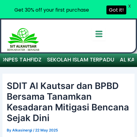
X
Get 30% off your first purchase
Got it!
Skip
to
content
NPES TAHFIDZ
SEKOLAH ISLAM TERPADU
AL KAUT
SDIT Al Kautsar dan BPBD
Bersama Tanamkan
Kesadaran Mitigasi Bencana
Sejak Dini
By
Alkasinergi
/
22 May 2025